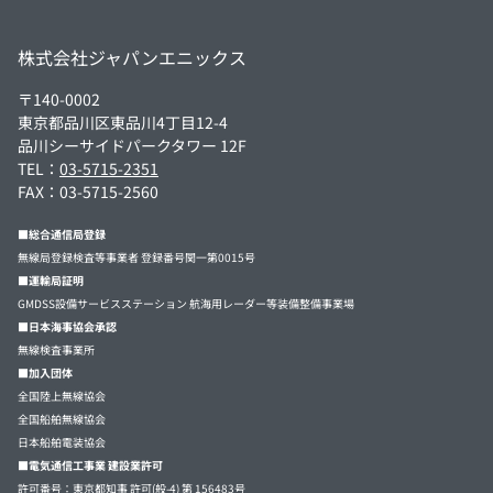
株式会社ジャパンエニックス
〒140-0002
東京都品川区東品川4丁目12-4
品川シーサイドパークタワー 12F
TEL：
03-5715-2351
FAX：03-5715-2560
■総合通信局登録
無線局登録検査等事業者 登録番号関一第0015号
■運輸局証明
GMDSS設備サービスステーション 航海用レーダー等装備整備事業場
■日本海事協会承認
無線検査事業所
■加入団体
全国陸上無線協会
全国船舶無線協会
日本船舶電装協会
■電気通信工事業 建設業許可
許可番号：東京都知事 許可(般-4) 第 156483号