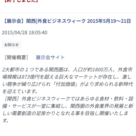
【展示会】関西|外食ビジネスウィーク 2015年5月19～21日
2015/04/28 18:05:40
お知らせ
［開催概要］
展示会サイト
2大都市の１つである関西圏は、
人口が約1800万人、外食市
場規模は873億円
を超える巨大なマーケットが存在し、激し
い競争が繰り広げられ「付加価値」がより求められる新時代
を迎えています。
［関西］外食ビジネスウィークではあらゆる食材・飲料・設
備・サービスが一堂に集結し、関西圏の外食業界の発展と新
しい需要創造の足掛かりとなれる事を目指し開催いたしま
す。