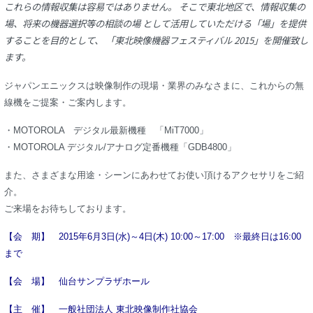
これらの情報収集は容易ではありません。 そこで東北地区で、情報収集の
場、将来の機器選択等の相談の場 として活用していただける「場」を提供
することを目的として、 「東北映像機器フェスティバル 2015」を開催致し
ます。
ジャパンエニックスは映像制作の現場・業界のみなさまに、これからの無
線機をご提案・ご案内します。
・MOTOROLA デジタル最新機種 「MiT7000」
・MOTOROLA デジタル/アナログ定番機種「GDB4800」
また、さまざまな用途・シーンにあわせてお使い頂けるアクセサリをご紹
介。
ご来場をお待ちしております。
【会 期】 2015年6月3日(水)～4日(木) 10:00～17:00 ※最終日は16:00
まで
【会 場】 仙台サンプラザホール
【主 催】 一般社団法人 東北映像制作社協会