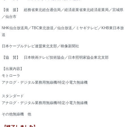
【後 援】 総務省東北総合通信局／経済産業省東北経済産業局／宮城県
／仙台市
NHK仙台放送局／TBC東北放送／仙台放送／ミヤギテレビ／KHB東日本放
送
日本ケーブルテレビ連盟東北支部／映像新聞社
【協 賛】 日本映画テレビ技術協会／日本照明家協会東北支部
【出展内容】
モトローラ
アナログ・デジタル業務用無線機/特定小電力無線機
スタンダード
アナログ・デジタル業務用無線機/特定小電力無線機
その他無線機 他
【終了しました】