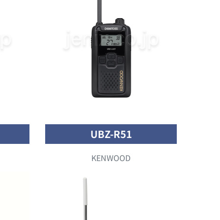
UBZ-R51
KENWOOD