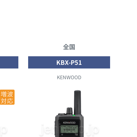
全国
KBX-P51
KENWOOD