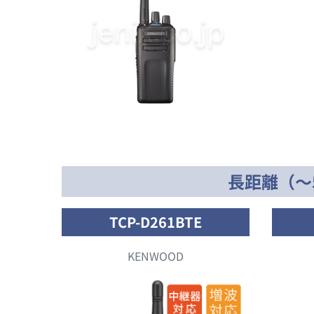
長距離（～
TCP-D261BTE
KENWOOD