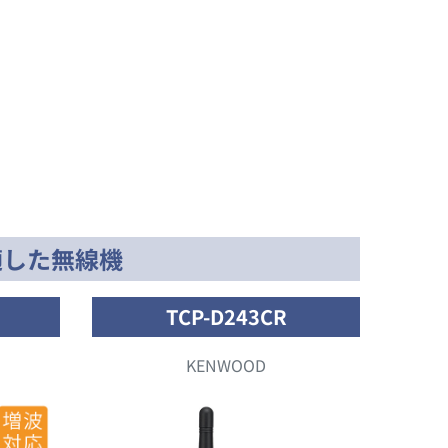
適した無線機
TCP-D243CR
KENWOOD