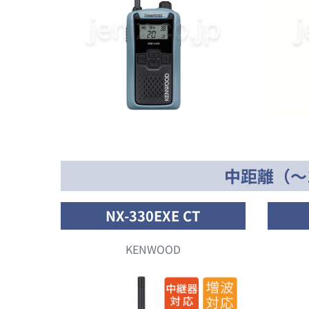
中距離（～
NX-330EXE CT
KENWOOD