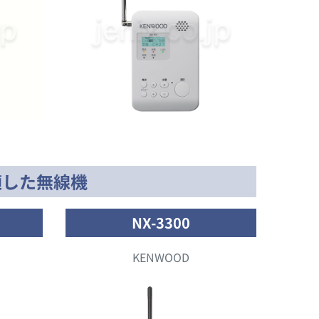
適した無線機
NX-3300
KENWOOD