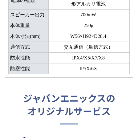
電源の種類
形アルカリ電池
スピーカー出力
700mW
本体重量
250g
本体寸法(mm)
W56×H92×D28.4
通信方式
交互通信（単信方式）
防水性能
IPX4/X5/X7/X8
防塵性能
IP5X/6X
ジャパンエニックスの
オリジナルサービス