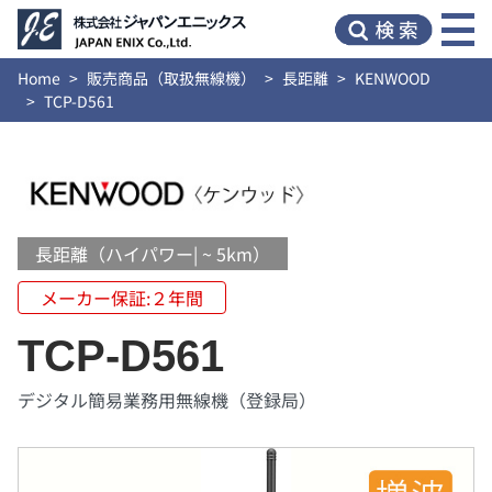
Home
販売商品（取扱無線機）
長距離
KENWOOD
TCP-D561
長距離（ハイパワー| ~ 5km）
メーカー保証:２年間
TCP-D561
デジタル簡易業務用無線機（登録局）