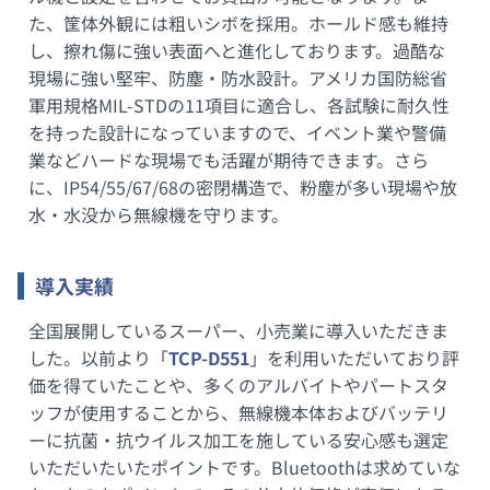
た、筐体外観には粗いシボを採用。ホールド感も維持
し、擦れ傷に強い表面へと進化しております。過酷な
現場に強い堅牢、防塵・防水設計。アメリカ国防総省
軍用規格MIL-STDの11項目に適合し、各試験に耐久性
を持った設計になっていますので、イベント業や警備
業などハードな現場でも活躍が期待できます。さら
に、IP54/55/67/68の密閉構造で、粉塵が多い現場や放
水・水没から無線機を守ります。
導入実績
全国展開しているスーパー、小売業に導入いただきま
した。以前より「
TCP-D551
」を利用いただいており評
価を得ていたことや、多くのアルバイトやパートスタ
ッフが使用することから、無線機本体およびバッテリ
ーに抗菌・抗ウイルス加工を施している安心感も選定
いただいたいたポイントです。Bluetoothは求めていな