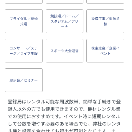
競技場／ドーム／
ブライダル／結婚
設備工事／消防点
スタジアム／アリ
式場
検
ーナ
コンサート／ステ
株主総会／企業イ
スポーツ大会運営
ージ／ライブ施設
ベント
展示会／セミナー
登録局はレンタル可能な周波数帯、簡単な手続きで登
録人以外の方でも使用できますので、機材レンタル業
での使用におすすめです。イベント時に短期レンタル
して台数を増やす必要のある場合でも、弊社のレンタ
ル機と設定を合わせてお貸出が可能となります。ま