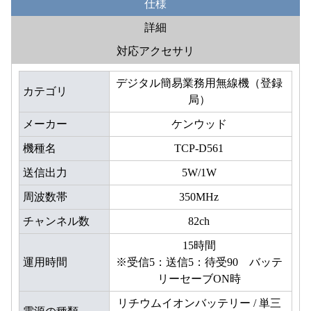
仕様
詳細
対応アクセサリ
デジタル簡易業務用無線機（登録
カテゴリ
局）
メーカー
ケンウッド
機種名
TCP-D561
送信出力
5W/1W
周波数帯
350MHz
チャンネル数
82ch
15時間
運用時間
※受信5：送信5：待受90 バッテ
リーセーブON時
リチウムイオンバッテリー / 単三