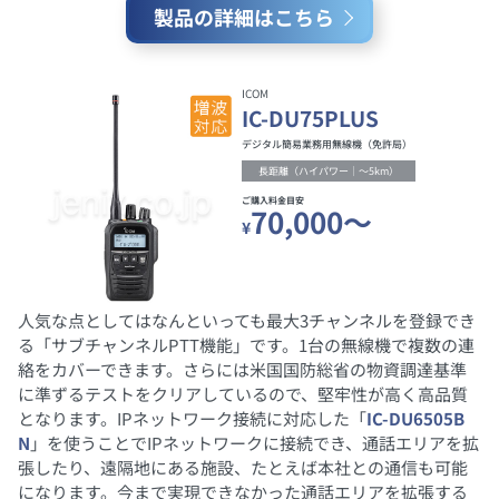
製品の詳細はこちら
ICOM
IC-DU75PLUS
デジタル簡易業務用無線機（免許局）
長距離（ハイパワー｜～5km）
ご購入料金目安
70,000～
¥
人気な点としてはなんといっても最大3チャンネルを登録でき
る「サブチャンネルPTT機能」です。1台の無線機で複数の連
絡をカバーできます。さらには米国国防総省の物資調達基準
に準ずるテストをクリアしているので、堅牢性が高く高品質
となります。IPネットワーク接続に対応した「
IC-DU6505B
N
」を使うことでIPネットワークに接続でき、通話エリアを拡
張したり、遠隔地にある施設、たとえば本社との通信も可能
になります。今まで実現できなかった通話エリアを拡張する