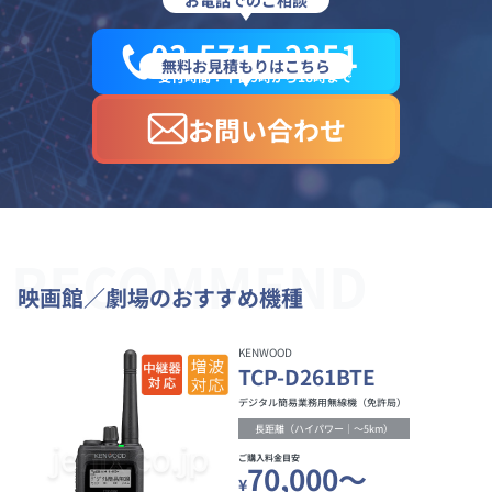
お電話でのご相談
03-5715-2351
無料お見積もりはこちら
受付時間：平日9時から18時まで
お問い合わせ
RECOMMEND
映画館／劇場のおすすめ機種
KENWOOD
TCP-D261BTE
デジタル簡易業務用無線機（免許局）
長距離（ハイパワー｜～5km）
ご購入料金目安
70,000～
¥