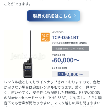
ことができます。
製品の詳細はこちら
KENWOOD
TCP-D561BT
デジタル簡易業務用無線機（登録局）
長距離（ハイパワー｜～5km）
ご購入料金目安
60,000～
¥
レンタル料金目安
2,800～
¥
1日
レンタル機としてもラインナップされておりますので、台数
が足りない場合は追加レンタルもできます。薄く、見やす
く、使いやすく、安全性にも配慮した無線機。KENWOOD製
のBluetoothヘッドセット「KHS-55BT」に対応し、さらに騒
音下でも音声が聞取りやすい、マスク越しの声も聞きやすい