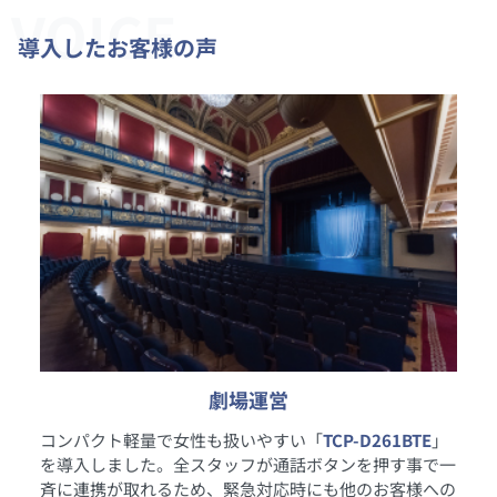
VOICE
導入したお客様の声
劇場運営
コンパクト軽量で女性も扱いやすい「
TCP-D261BTE
」
を導入しました。全スタッフが通話ボタンを押す事で一
斉に連携が取れるため、緊急対応時にも他のお客様への