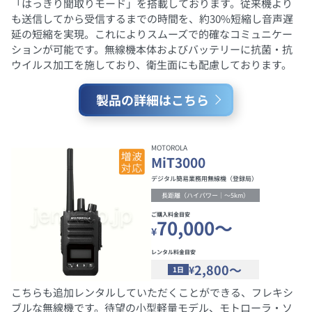
「はっきり聞取りモード」を搭載しております。従来機より
も送信してから受信するまでの時間を、約30%短縮し音声遅
延の短縮を実現。これによりスムーズで的確なコミュニケー
ションが可能です。無線機本体およびバッテリーに抗菌・抗
ウイルス加工を施しており、衛生面にも配慮しております。
製品の詳細はこちら
MOTOROLA
MiT3000
デジタル簡易業務用無線機（登録局）
長距離（ハイパワー｜～5km）
ご購入料金目安
70,000～
¥
レンタル料金目安
2,800～
¥
1日
こちらも追加レンタルしていただくことができる、フレキシ
ブルな無線機です。待望の小型軽量モデル、モトローラ・ソ