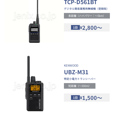
TCP-D561BT
デジタル簡易業務用無線機（登録局）
長距離（ハイパワー｜～5km）
2,800～
¥
1日
KENWOOD
UBZ-M31
特定小電力トランシーバー
短距離（～500m）
1,500～
¥
1日