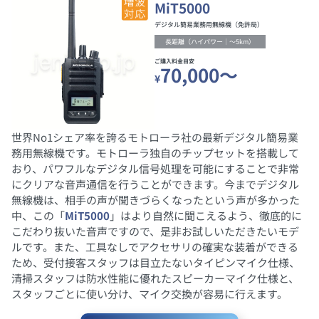
MiT5000
デジタル簡易業務用無線機（免許局）
長距離（ハイパワー｜～5km）
ご購入料金目安
70,000～
¥
世界No1シェア率を誇るモトローラ社の最新デジタル簡易業
務用無線機です。モトローラ独自のチップセットを搭載して
おり、パワフルなデジタル信号処理を可能にすることで非常
にクリアな音声通信を行うことができます。今までデジタル
無線機は、相手の声が聞きづらくなったという声が多かった
中、この「
MiT5000
」はより自然に聞こえるよう、徹底的に
こだわり抜いた音声ですので、是非お試しいただきたいモデ
ルです。また、工具なしでアクセサリの確実な装着ができる
ため、受付接客スタッフは目立たないタイピンマイク仕様、
清掃スタッフは防水性能に優れたスピーカーマイク仕様と、
スタッフごとに使い分け、マイク交換が容易に行えます。