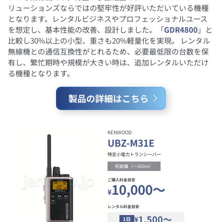
リューションズならではの堅牢性が好評いただいている機種
となります。レンタルビジネスやプロフェッショナルユース
を想定し、基本性能の改善、設計しました。「
GDR4800
」と
比較し30%以上の小型、重さも20%軽量化を実現。 レンタル
無線機との通信互換性がとれるため、必要最低限の台数を保
有し、繁忙期時や規模が大きい時は、追加レンタルいただけ
る機種となります。
製品の詳細はこちら
KENWOOD
UBZ-M31E
特定小電力トランシーバー
短距離（～500m）
ご購入料金目安
10,000～
¥
レンタル料金目安
1,500～
¥
1日