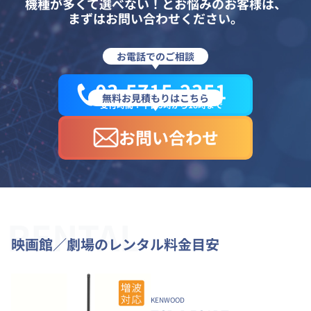
機種が多くて選べない！とお悩みのお客様は、
まずはお問い合わせください。
お電話でのご相談
03-5715-2351
無料お見積もりはこちら
受付時間：平日9時から18時まで
お問い合わせ
RENTAL
映画館／劇場のレンタル料金目安
KENWOOD