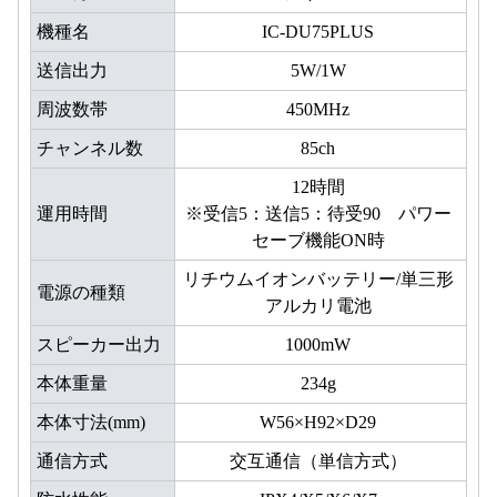
機種名
IC-DU75PLUS
送信出力
5W/1W
周波数帯
450MHz
チャンネル数
85ch
12時間
運用時間
※受信5：送信5：待受90 パワー
セーブ機能ON時
リチウムイオンバッテリー/単三形
電源の種類
アルカリ電池
スピーカー出力
1000mW
本体重量
234g
本体寸法(mm)
W56×H92×D29
通信方式
交互通信（単信方式）