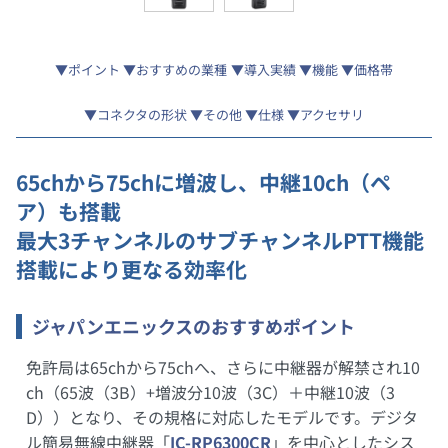
ポイント
おすすめの業種
導入実績
機能
価格帯
コネクタの形状
その他
仕様
アクセサリ
65chから75chに増波し、中継10ch（ペ
ア）も搭載
最大3チャンネルのサブチャンネルPTT機能
搭載により更なる効率化
ジャパンエニックスのおすすめポイント
免許局は65chから75chへ、さらに中継器が解禁され10
ch（65波（3B）+増波分10波（3C）＋中継10波（3
D））となり、その規格に対応したモデルです。デジタ
ル簡易無線中継器「
IC-RP6300CR
」を中心としたシス