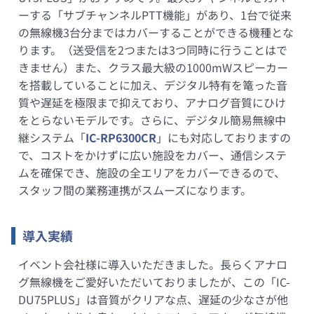
ーする「サブチャンネルPTT機能」があり、1台で従来
の無線機3台分まではカバーすることができる機種とな
ります。（送受信を2つまたは3つ同時に行うことはで
きません）また、クラス最大級の1000mWスピーカー
を搭載していることに加え、デジタル特有を篭った音
質や遅延を極限まで抑えており、アナログ音質にひけ
をとらないモデルです。さらに、デジタル簡易無線中
継システム「
IC-RP6300CR
」にも対応しておりますの
で、コストをかけずに広い施設をカバー、通信システ
ムを確保でき、施設の全エリアをカバーできるので、
スタッフ間の業務連携がスムーズになります。
導入実績
イベント会社様に導入いただきました。長らくアナロ
グ無線機をご愛好いただいておりましたが、この「IC-
DU75PLUS」は音質がクリアな点、遅延の少なさが他