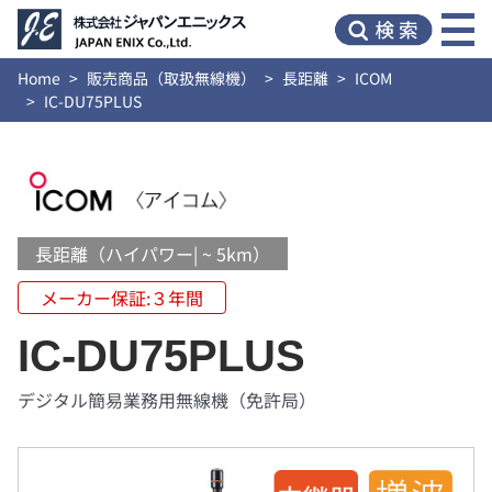
Home
販売商品（取扱無線機）
長距離
ICOM
IC-DU75PLUS
長距離（ハイパワー| ~ 5km）
メーカー保証:３年間
IC-DU75PLUS
デジタル簡易業務用無線機（免許局）