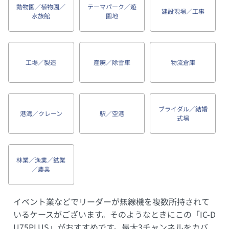
動物園／植物園／
テーマパーク／遊
建設現場／工事
水族館
園地
工場／製造
産廃／除雪車
物流倉庫
ブライダル／結婚
港湾／クレーン
駅／空港
式場
林業／漁業／鉱業
／農業
イベント業などでリーダーが無線機を複数所持されて
いるケースがございます。そのようなときにこの「IC-D
U75PLUS」がおすすめです。最大3チャンネルをカバ