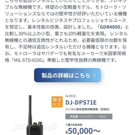
こちらも追加レンタルしていただくことができる、フレキシ
ブルな無線機です。待望の小型軽量モデル、モトローラ・ソ
リューションズならではの堅牢性が好評いただいている機種
となります。レンタルビジネスやプロフェッショナルユース
を想定し、基本性能の改善、設計しました。「
GDR4800
」と
比較し30%以上の小型、重さも20%軽量化を実現。 レンタル
無線機との通信互換性がとれるため、必要最低限の台数を保
有し、不足時は追加レンタルいただける機種となります。な
お、モトローラはサバゲーでも有名なメーカーで米国軍用規
格「MIL-STD-810G」準拠した堅牢性抜群の無線機です。
製品の詳細はこちら
ALINCO
DJ-DPS71E
デジタル簡易業務用無線機（登録局）
長距離（ハイパワー｜～5km）
ご購入料金目安
50,000～
¥