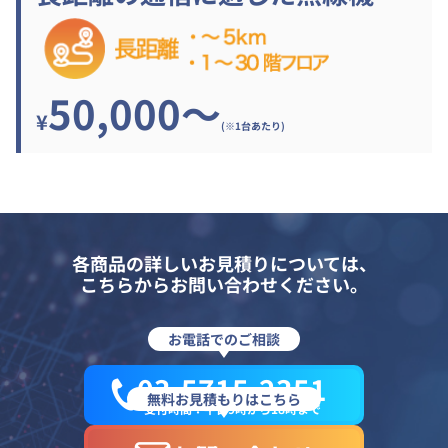
50,000～
¥
(※1台あたり)
各商品の詳しいお見積りについては、
こちらからお問い合わせください。
お電話でのご相談
03-5715-2351
無料お見積もりはこちら
受付時間：平日9時から18時まで