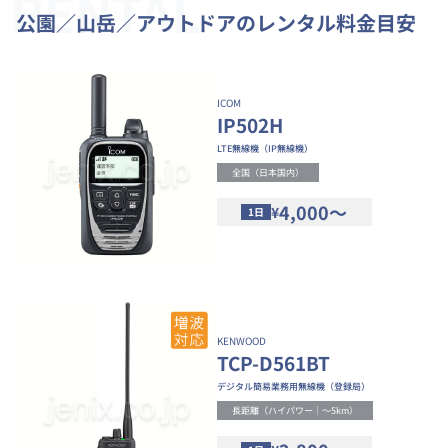
RENTAL
公園／山岳／アウトドアのレンタル料金目安
ICOM
IP502H
LTE無線機（IP無線機）
全国（日本国内）
4,000～
¥
1日
KENWOOD
TCP-D561BT
デジタル簡易業務用無線機（登録局）
長距離（ハイパワー｜～5km）