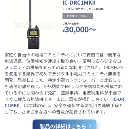
IC-DRC1MKII
デジタル小電力コミュニティ無線機
短距離（～500m）
ご購入料金目安
30,000～
¥
家庭や自治体の地域コミュニティにおいて安価で且つ簡単な
無線通信、位置検知や連絡を取り合い、便利で安心安全なコ
ミュニティの構築を狙っての新たな制度化された、140MHz帯
を使用する業界で初めてデジタル小電力コミュニティ無線を
開発、発売しました。特定小電力トランシーバーと比較して
も通信距離が長く、GPS機能やFMラジオ受信機能も搭載され
ているのにも関わらず免許、登録申請、電波利用料が不要で
すぐに使える無線機です。また、誰もが操作しやすい「
IC-DR
C1MKII
」は地域の安心、安全を確保する防災用の連絡手段と
しても、さまざまな方への普及が期待されています。
製品の詳細はこちら