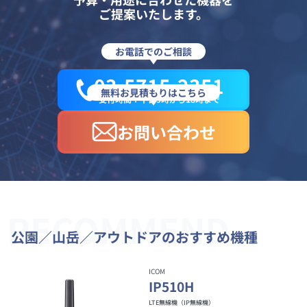
ご提案いたします。
お電話でのご相談
03-5715-2351
無料お見積もりはこちら
受付時間：平日9時から18時まで
お問い合わせ
RECOMMEND
公園／山岳／アウトドアのおすすめ機種
ICOM
IP510H
LTE無線機（IP無線機）