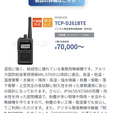
製品の詳細はこちら
KENWOOD
TCP-D261BTE
デジタル簡易業務用無線機（免許局）
長距離（ハイパワー｜～5km）
ご購入料金目安
70,000～
¥
混信に強く、秘話性に優れている業務用無線機です。アメリ
カ国防総省軍用規格MIL-STDの11項目に適合。高温・低温・
温度衝撃・太陽光・降雨・高湿・塩水噴霧・粉塵・振動・落
下衝撃・上空気圧の各試験に耐久性を持った業務運用に安心
の設計になっております。さらに、IP54/55/67/68の防塵・防
水性を持った密閉構造で、粉塵が多い現場や降雨・水没から
無線機を守りますので、粉塵の多い工場・製造業でも安心し
てご利用いただけます。また、デジタル簡易無線中継器「
TC