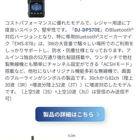
コストパフォーマンスに優れたモデルで、レジャー用途に丁
度良いスペック、堅牢性です。「
DJ-DPS70E
」のBluetooth®
対応バージョンとなり、特に専用Bluetooth®スピーカーマイ
ク「EMS-87B」は、3Wの大音量で騒々しい場所でのご利用を
しっかりサポートし、防水・防塵仕様となっております。ア
ルインコ独自の52万通り強化秘話搭載や、ワンタッチで他社
製無線機とも簡単にチャンネル設定ができる「ACSHモード」
搭載など、他社にないオリジナル機能多彩な無線機で、画面
のブルーラインがシンボルの製品です。30chから82ch（陸上
30波（3R）+増波分陸上52波（3T））に増波対応したモデル
です。（上空5波（3S）+上空10波（3U）は受信のみ送信不
可）
製品の詳細はこちら
ICOM