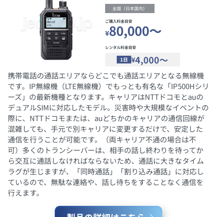
全国（日本国内）
ご購入料金目安
80,000～
¥
レンタル料金目安
4,000～
¥
1日
携帯電話の通話エリアならどこでも通話エリアとなる無線機
です。IP無線機（LTE無線機）でもっとも有名な「IP500Hシリ
ーズ」の最新機種となります。キャリアはNTTドコモとauの
デュアルSIMに対応したモデル。災害時や大規模なイベントの
際に、NTTドコモまたは、auどちかのキャリアの通信回線が
混雑しても、手元で別キャリアに変更するだけで、安定した
通信を行うことが可能です。（両キャリア不通の場合は不
可）多くのトランシーバーは、相手の話し終わりを待ってか
ら交互に通話しなければならないため、通話に大きなタイム
ラグが生じますが、「同時通話」「割り込み通話」に対応し
ているので、無駄な連絡や、話し待ちをすることなく通信を
行えます。