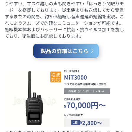
りやすい、マスク越しの声も聞きやすい「はっきり聞取りモ
ード」を搭載しております。従来機よりも送信してから受信
するまでの時間を、約30%短縮し音声遅延の短縮を実現。こ
れによりスムーズで的確なコミュニケーションが可能です。
無線機本体およびバッテリーに抗菌・抗ウイルス加工を施し
ており、衛生面にも配慮しております。
製品の詳細はこちら
MOTOROLA
MiT3000
デジタル簡易業務用無線機（登録局）
長距離（ハイパワー｜～5km）
ご購入料金目安
70,000円～
¥
レンタル料金目安
2,800～
¥
1日