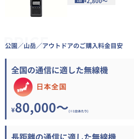
2,800～
¥
1日
PRICE
公園／山岳／アウトドアのご購入料金目安
全国の通信に適した無線機
80,000～
¥
(※1台あたり)
長距離の通信に適した無線機