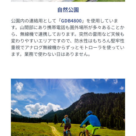
自然公園
公園内の連絡用として「
GDB4800
」を使用していま
す。山間部にあり携帯電話も圏外場所が多々あることか
ら、無線機で連携しております。突然の雷雨など天候も
変わりやすいエリアですので、防水性はもちろん堅牢性
重視でアナログ無線機からずっとモトローラを使ってい
ます。業務で使わない日はありません。