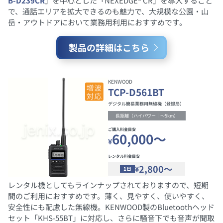
B-D239CR
」を中心とした「NEXEDGE® CR」を導入すること
で、通話エリアを拡大できるのも魅力で、大規模な公園・山
岳・アウトドアにおいて業務用利用におすすめです。
製品の詳細はこちら
KENWOOD
TCP-D561BT
デジタル簡易業務用無線機（登録局）
長距離（ハイパワー｜～5km）
ご購入料金目安
60,000～
¥
レンタル料金目安
2,800～
¥
1日
レンタル機としてもラインナップされておりますので、短期
間のご利用におすすめです。薄く、見やすく、使いやすく、
安全性にも配慮した無線機。KENWOOD製のBluetoothヘッド
セット「KHS-55BT」に対応し、さらに騒音下でも音声が聞取