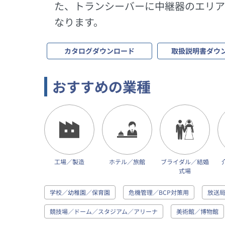
た、トランシーバーに中継器のエリア
なります。
カタログダウンロード
取扱説明書ダウ
おすすめの業種
工場／製造
ホテル／旅館
ブライダル／結婚
式場
学校／幼稚園／保育園
危機管理／BCP対策用
放送
競技場／ドーム／スタジアム／アリーナ
美術館／博物館