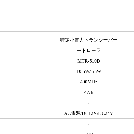
特定小電力トランシーバー
モトローラ
MTR-510D
10mW/1mW
400MHz
47ch
-
AC電源/DC12V/DC24V
-