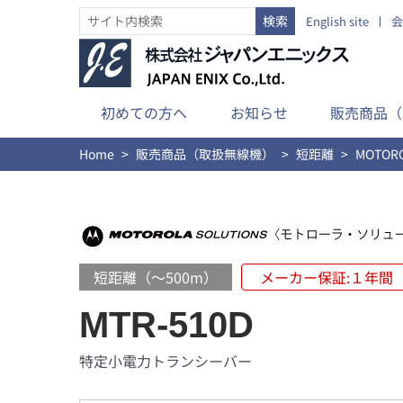
English site
会
初めての方へ
お知らせ
販売商品（
Home
販売商品（取扱無線機）
短距離
MOTOR
短距離（～500m）
メーカー保証:１年間
MTR-510D
特定小電力トランシーバー