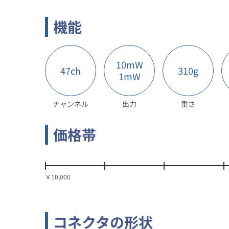
機能
10mW
47ch
310g
1mW
チャンネル
出力
重さ
価格帯
￥10,000
コネクタの形状