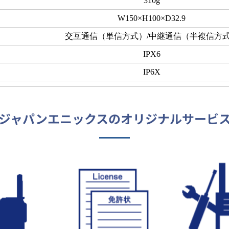
310g
W150×H100×D32.9
交互通信（単信方式）/中継通信（半複信方
IPX6
IP6X
ジャパンエニックスの
オリジナルサービ