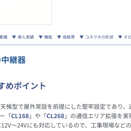
業種
導入実績
機能
価格帯
コネクタの形状
そ
の中継器
すめポイント
、全天候型で屋外常設を前提にした堅牢設定であり
ー「
CL168
」や「
CL268
」の通信エリア拡張を実
12V～24Vにも対応しているので、工事現場など