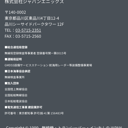
株式会社ジャパンエニックス
〒140-0002
東京都品川区東品川4丁目12-4
品川シーサイドパークタワー 12F
TEL：
03-5715-2351
FAX：03-5715-2560
■総合通信局登録
無線局登録検査等事業者 登録番号関一第0015号
■運輸局証明
GMDSS設備サービスステーション 航海用レーダー等装備整備事業場
■日本海事協会承認
無線検査事業所
■加入団体
全国陸上無線協会
全国船舶無線協会
日本船舶電装協会
■電気通信工事業 建設業許可
許可番号：東京都知事 許可(般-4) 第 156483号
Copyright © 1999 -
無線機・トランシーバー・インカムのJAPAN