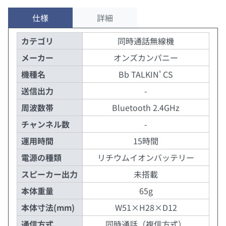
仕様
詳細
カテゴリ
同時通話無線機
メーカー
オンズカンパニー
機種名
Bb TALKIN' CS
送信出力
-
周波数帯
Bluetooth 2.4GHz
チャンネル数
-
運用時間
15時間
電源の種類
リチウムイオンバッテリー
スピーカー出力
未搭載
本体重量
65g
本体寸法(mm)
W51×H28×D12
通信方式
同時通話（複信方式）