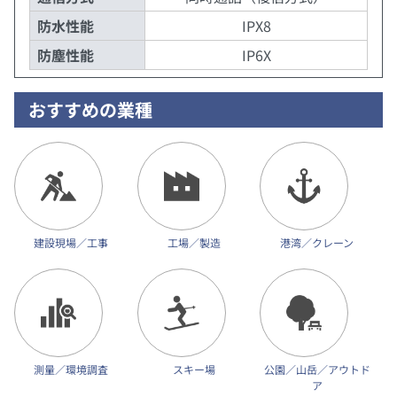
防水性能
IPX8
防塵性能
IP6X
おすすめの業種
建設現場／工事
工場／製造
港湾／クレーン
測量／環境調査
スキー場
公園／山岳／アウトド
ア