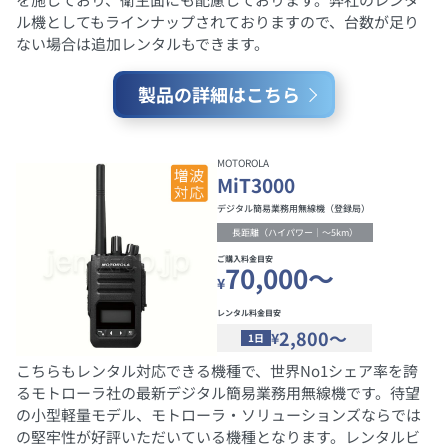
ル機としてもラインナップされておりますので、台数が足り
ない場合は追加レンタルもできます。
製品の詳細はこちら
MOTOROLA
MiT3000
デジタル簡易業務用無線機（登録局）
長距離（ハイパワー｜～5km）
ご購入料金目安
70,000～
¥
レンタル料金目安
2,800～
¥
1日
こちらもレンタル対応できる機種で、世界No1シェア率を誇
るモトローラ社の最新デジタル簡易業務用無線機です。待望
の小型軽量モデル、モトローラ・ソリューションズならでは
の堅牢性が好評いただいている機種となります。レンタルビ