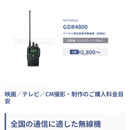
MOTOROLA
GDR4800
デジタル簡易業務用無線機（登録局）
長距離（ハイパワー｜～5km）
2,800～
¥
1日
PRICE
映画／テレビ／CM撮影・制作のご購入料金目
安
全国の通信に適した無線機