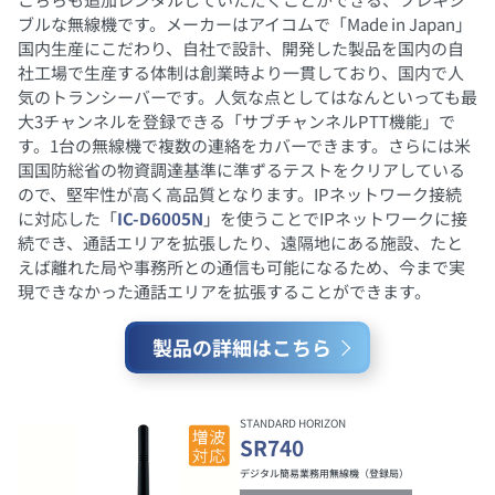
ブルな無線機です。メーカーはアイコムで「Made in Japan」
国内生産にこだわり、自社で設計、開発した製品を国内の自
社工場で生産する体制は創業時より一貫しており、国内で人
気のトランシーバーです。人気な点としてはなんといっても最
大3チャンネルを登録できる「サブチャンネルPTT機能」で
す。1台の無線機で複数の連絡をカバーできます。さらには米
国国防総省の物資調達基準に準ずるテストをクリアしている
ので、堅牢性が高く高品質となります。IPネットワーク接続
に対応した「
IC-D6005N
」を使うことでIPネットワークに接
続でき、通話エリアを拡張したり、遠隔地にある施設、たと
えば離れた局や事務所との通信も可能になるため、今まで実
現できなかった通話エリアを拡張することができます。
製品の詳細はこちら
STANDARD HORIZON
SR740
デジタル簡易業務用無線機（登録局）