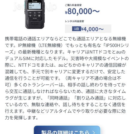
ご購入料金目安
80,000～
¥
レンタル料金目安
4,000～
¥
1日
携帯電話の通話エリアならどこでも通話エリアとなる無線機
です。IP無線機（LTE無線機）でもっとも有名な「IP500Hシリ
ーズ」の最新機種となります。キャリアはNTTドコモとauの
デュアルSIMに対応したモデル。災害時や大規模なイベントの
際に、NTTドコモまたは、auどちかのキャリアの通信回線が
混雑しても、手元で別キャリアに変更するだけで、安定した
通信を行うことが可能です。（両キャリア不通の場合は不
可）多くのトランシーバーは、相手の話し終わりを待ってか
ら交互に通話しなければならないため、通話に大きなタイム
ラグが生じますが、「同時通話」「割り込み通話」に対応し
ているので、無駄な連絡や、話し待ちをすることなく通信を
行えます。中継などリアルタイムでやり取りが必要な際に効
力を発揮します。
製品の詳細はこちら