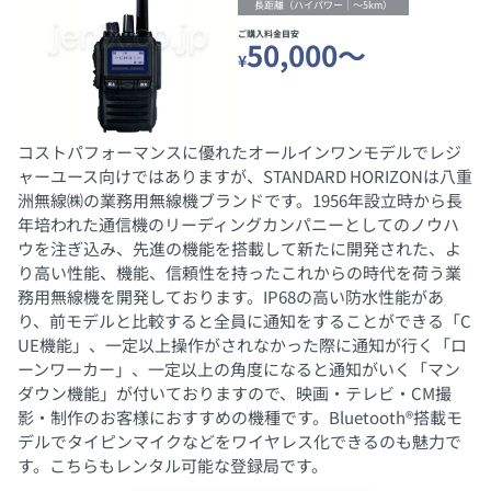
長距離（ハイパワー｜～5km）
ご購入料金目安
50,000～
¥
コストパフォーマンスに優れたオールインワンモデルでレジ
ャーユース向けではありますが、STANDARD HORIZONは八重
洲無線㈱の業務用無線機ブランドです。1956年設立時から長
年培われた通信機のリーディングカンパニーとしてのノウハ
ウを注ぎ込み、先進の機能を搭載して新たに開発された、よ
り高い性能、機能、信頼性を持ったこれからの時代を荷う業
務用無線機を開発しております。IP68の高い防水性能があ
り、前モデルと比較すると全員に通知をすることができる「C
UE機能」、一定以上操作がされなかった際に通知が行く「ロ
ーンワーカー」、一定以上の角度になると通知がいく「マン
ダウン機能」が付いておりますので、映画・テレビ・CM撮
影・制作のお客様におすすめの機種です。Bluetooth®搭載モ
デルでタイピンマイクなどをワイヤレス化できるのも魅力で
す。こちらもレンタル可能な登録局です。