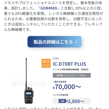
ジネスやプロフェッショナルユースを想定し、基本性能の改
善、設計しました。「
GDR4800
」と比較し30%以上の小型、
重さも20%軽量化を実現。 レンタル無線機との通信互換性が
とれるため、必要最低限の台数を保有し、台数不足になった
ときは追加レンタルしていただくことができる、フレキシブ
ルな無線機です。
製品の詳細はこちら
ICOM
IC-D70BT PLUS
デジタル簡易業務用無線機（登録局）
長距離（ハイパワー｜～5km）
ご購入料金目安
70,000～
¥
レンタル料金目安
2,800～
¥
1日
こちらも追加レンタルしていただくことができる、フレキシ