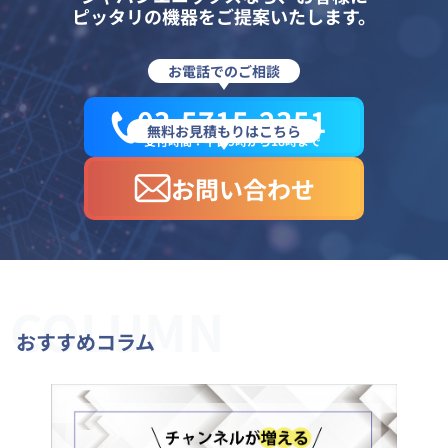
ピッタリの機器をご提案いたします。
お電話でのご相談
03-5715-2351
無料お見積もりはこちら
受付時間：平日9時から18時まで
お問い合わせ
COLUMN
おすすめコラム