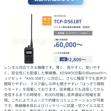
KENWOOD
TCP-D561BT
デジタル簡易業務用無線機（登録局）
長距離（ハイパワー｜～5km）
ご購入料金目安
60,000～
¥
レンタル料金目安
2,800～
¥
1日
レンタル対応できる機種です。薄く、見やすく、使いやす
く、安全性にも配慮した無線機。KENWOOD製のBluetoothヘ
ッドセット「KHS-55BT」に対応し、さらに騒音下でも音声が
聞取りやすい、マスク越しの声も聞きやすい「はっきり聞取
りモード」を搭載しております。従来機よりも送信してから
受信するまでの時間を、約30%短縮し音声遅延の短縮を実
現。これによりスムーズで的確なコミュニケーションが可能
です。無線機本体およびバッテリーに抗菌・抗ウイルス加工
を施しており、衛生面にも配慮しております。弊社のレンタ