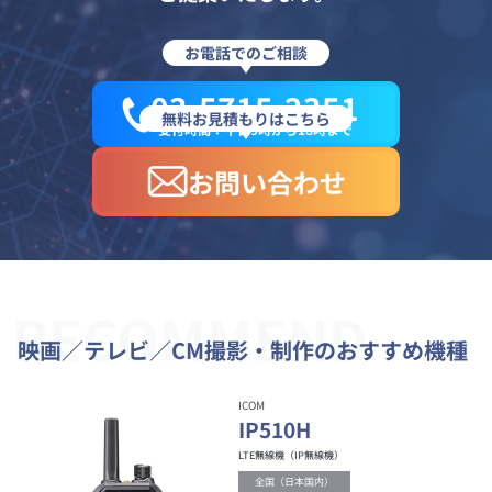
お電話でのご相談
03-5715-2351
無料お見積もりはこちら
受付時間：平日9時から18時まで
お問い合わせ
RECOMMEND
映画／テレビ／CM撮影・制作のおすすめ機種
ICOM
IP510H
LTE無線機（IP無線機）
全国（日本国内）