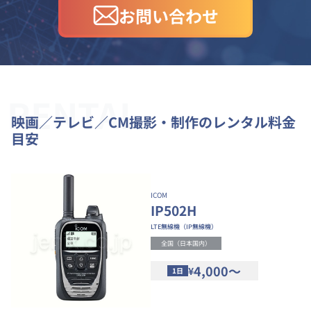
お問い合わせ
RENTAL
映画／テレビ／CM撮影・制作のレンタル料金
目安
ICOM
IP502H
LTE無線機（IP無線機）
全国（日本国内）
4,000～
¥
1日