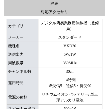
詳細
対応アクセサリ
デジタル簡易業務用無線機（登録
カテゴリ
局）
メーカー
スタンダード
機種名
VXD20
送信出力
5W/1W
周波数帯
350MHz
チャンネル数
30ch
14時間
運用時間
※受信5：送信5：待受90
リチウムイオンバッテリー/ 単三
電源の種類
形アルカリ電池
スピーカー出力
700mW