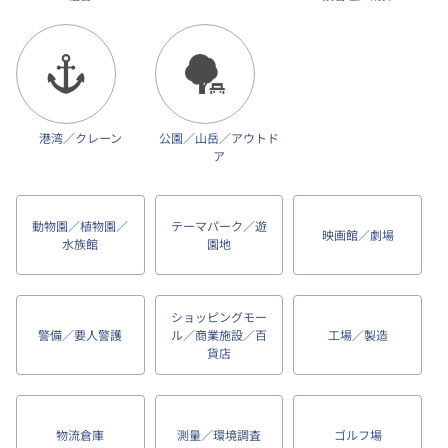
港湾／クレーン
公園／山岳／アウトド
ア
動物園／植物園／
テーマパーク／遊
映画館／劇場
水族館
園地
ショッピングモー
警備／要人警護
ル／商業施設／百
工場／製造
貨店
物流倉庫
測量／環境調査
ゴルフ場