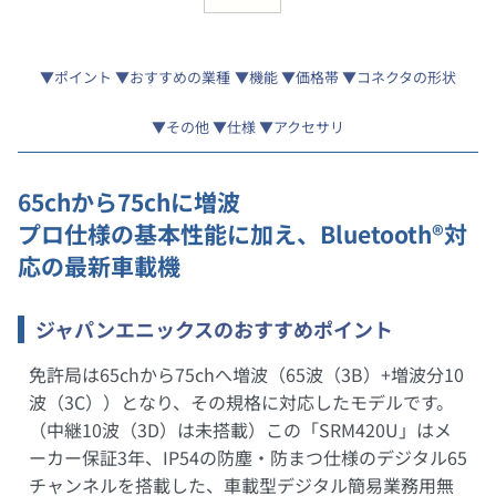
ポイント
おすすめの業種
機能
価格帯
コネクタの形状
その他
仕様
アクセサリ
65chから75chに増波
プロ仕様の基本性能に加え、Bluetooth®対
応の最新車載機
ジャパンエニックスのおすすめポイント
免許局は65chから75chへ増波（65波（3B）+増波分10
波（3C））となり、その規格に対応したモデルです。
（中継10波（3D）は未搭載）この「SRM420U」はメ
ーカー保証3年、IP54の防塵・防まつ仕様のデジタル65
チャンネルを搭載した、車載型デジタル簡易業務用無