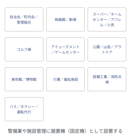
スーパー／ホーム
自治会／町内会／
映画館／劇場
センター／アパレ
管理組合
ル／小売
アミューズメント
公園／山岳／アウ
ゴルフ場
／ゲームセンター
トドア
設備工事／消防点
美術館／博物館
介護／福祉施設
検
バス／タクシー／
運転代行
警備業や施設管理に据置機（固定機）として設置する