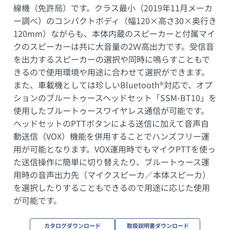
線機（免許局）です。クラス最小（2019年11月メーカ
ー調べ）のコンパクトボディ（幅120×高さ30×奥行き
120mm）ながらも、本体内蔵のスピーカーと付属マイ
クのスピーカーは共に大音量の2Ｗ高出力です。受信音
を出力するスピーカーの選択や同時に鳴らすこともで
きるので使用環境や用途に合わせて選択ができます。
また、車載機としては珍しいBluetooth®対応で、オプ
ションのブルートゥースヘッドセット「SSM-BT10」を
使用したブルートゥースワイヤレス通信が可能です。
ヘッドセットのPTTボタンによる送信に加えて音声自
動送信（VOX）機能を併用することでハンズフリー運
用が可能となります。VOX運用時でもマイクPTTを使っ
た送信操作に簡単に切り替えたり、ブルートゥース運
用時の音声出力先（マイクスピーカ／本体スピーカ）
を選択したりすることもできるので用途に応じた使用
が可能です。
カタログダウンロード
取扱説明書ダウンロード