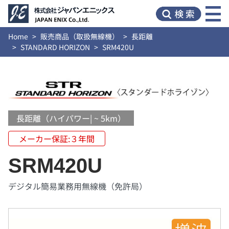
Home
販売商品（取扱無線機）
長距離
STANDARD HORIZON
SRM420U
長距離（ハイパワー| ~ 5km）
メーカー保証:３年間
SRM420U
デジタル簡易業務用無線機（免許局）