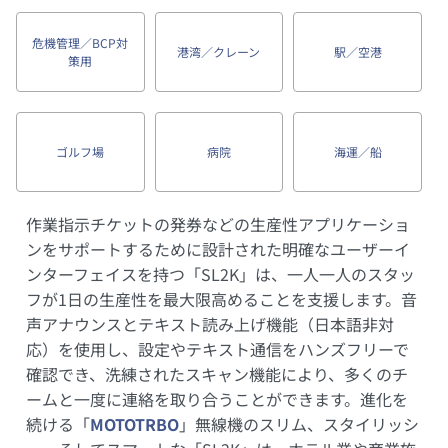
危機管理／BCP対
港湾／クレーン
駅／空港
策用
ゴルフ場
病院
海運／船
作業指示チケットの発券などの生産性アプリケーショ
ンをサポートするために設計された明確なユーザーイ
ンターフェイスを持つ「SL2K」は、一人一人のスタッ
フが1日の生産性を最大限高めることを支援します。音
声アナウンスとテキスト読み上げ機能（日本語非対
応）を使用し、設定やテキスト通信をハンズフリーで
確認でき、洗練されたスキャン機能により、多くのチ
ームと一度に連絡を取り合うことができます。進化を
続ける「
MOTOTRBO
」無線機のスリム、スタイリッシ