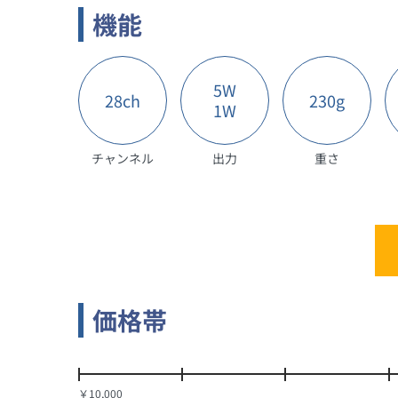
機能
5W
28ch
230g
1W
チャンネル
出力
重さ
価格帯
￥10,000