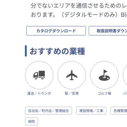
分でないエリアを通信させるためのレ
おります。（デジタルモードのみ）Blu
カタログダウンロード
取扱説明書ダウ
おすすめの業種
運送／トランポ
駅／空港
ゴルフ場
バ
自治会／町内会／管理組合
建設現場／工事
危機管理
病院