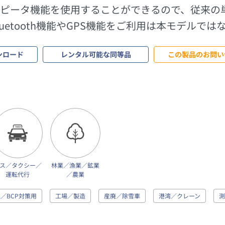
ピータ機能を使用することができるので、従来の
etooth機能やGPS機能をご利用は本モデルでは
ンロード
レンタル可能な同等品
この製品のお問い
ス／タクシー／
林業／漁業／鉱業
運転代行
／農業
／BCP対策用
工場／製造
産廃／除雪車
港湾／クレーン
測