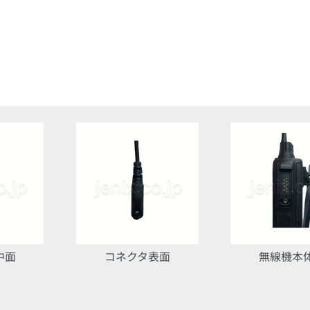
中面
コネクタ表面
無線機本