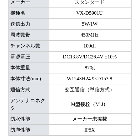
メーカー
スタンダード
機種名
VX-D5901U
送信出力
5W/1W
周波数帯
450MHz
チャンネル数
100ch
電源電圧
DC13.8V/DC26.4V ±10%
本体重量
870g
本体寸法(mm)
W124×H24.9×D153.8
通信方式
交互通信（単信方式）
アンテナコネク
M型接栓（M-J）
タ
防水性能
メーカー未掲載
防塵性能
IP5X