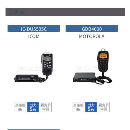
同等品
IC-DU5505C
GDB4000
ICOM
MOTOROLA