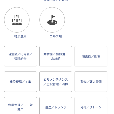
物流倉庫
ゴルフ場
自治会／町内会／
動物園／植物園／
映画館／劇場
管理組合
水族館
ビルメンテナンス
建設現場／工事
警備／要人警護
／施設管理／清掃
危機管理／BCP対
運送／トランポ
港湾／クレーン
策用