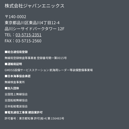
株式会社ジャパンエニックス
〒140-0002
東京都品川区東品川4丁目12-4
品川シーサイドパークタワー 12F
TEL：
03-5715-2351
FAX：03-5715-2560
■総合通信局登録
無線局登録検査等事業者 登録番号関一第0015号
■運輸局証明
GMDSS設備サービスステーション 航海用レーダー等装備整備事業場
■日本海事協会承認
無線検査事業所
■加入団体
全国陸上無線協会
全国船舶無線協会
日本船舶電装協会
■電気通信工事業 建設業許可
許可番号：東京都知事 許可(般-4) 第 156483号