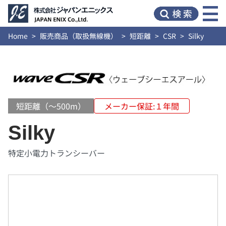
Home
販売商品（取扱無線機）
短距離
CSR
Silky
短距離（～500m）
メーカー保証:１年間
Silky
特定小電力トランシーバー