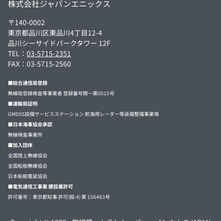
株式会社ジャパンエニックス
〒140-0002
東京都品川区東品川4丁目12-4
品川シーサイドパークタワー 12F
TEL：
03-5715-2351
FAX：03-5715-2560
■総合通信局登録
無線局登録検査等事業者 登録番号関一第0015号
■運輸局証明
GMDSS設備サービスステーション 航海用レーダー等装備整備事業場
■日本海事協会承認
無線検査事業所
■加入団体
全国陸上無線協会
全国船舶無線協会
日本船舶電装協会
■電気通信工事業 建設業許可
許可番号：東京都知事 許可(般-4) 第 156483号