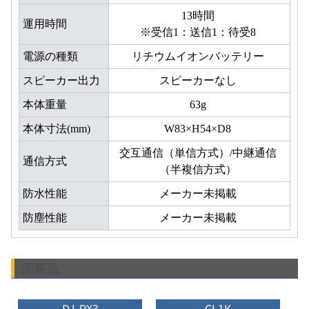
13時間
運用時間
※受信1：送信1：待受8
電源の種類
リチウムイオンバッテリー
スピーカー出力
スピーカーなし
本体重量
63g
本体寸法(mm)
W83×H54×D8
交互通信（単信方式）/中継通信
通信方式
（半複信方式）
防水性能
メーカー未掲載
防塵性能
メーカー未掲載
同等品
DJ-PX3
CL1K