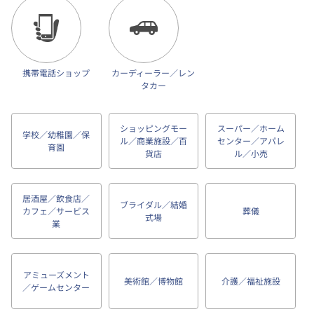
携帯電話ショップ
カーディーラー／レン
タカー
ショッピングモー
スーパー／ホーム
学校／幼稚園／保
ル／商業施設／百
センター／アパレ
育園
貨店
ル／小売
居酒屋／飲食店／
ブライダル／結婚
カフェ／サービス
葬儀
式場
業
アミューズメント
美術館／博物館
介護／福祉施設
／ゲームセンター