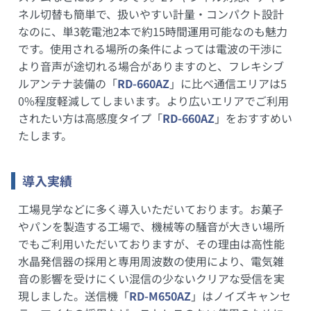
ネル切替も簡単で、扱いやすい計量・コンパクト設計
なのに、単3乾電池2本で約15時間運用可能なのも魅力
です。使用される場所の条件によっては電波の干渉に
より音声が途切れる場合がありますのと、フレキシブ
ルアンテナ装備の「
RD-660AZ
」に比べ通信エリアは5
0%程度軽減してしまいます。より広いエリアでご利用
されたい方は高感度タイプ「
RD-660AZ
」をおすすめい
たします。
導入実績
工場見学などに多く導入いただいております。お菓子
やパンを製造する工場で、機械等の騒音が大きい場所
でもご利用いただいておりますが、その理由は高性能
水晶発信器の採用と専用周波数の使用により、電気雑
音の影響を受けにくい混信の少ないクリアな受信を実
現しました。送信機「
RD-M650AZ
」はノイズキャンセ