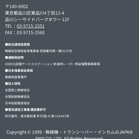
〒140-0002
東京都品川区東品川4丁目12-4
品川シーサイドパークタワー 12F
TEL：
03-5715-2351
FAX：03-5715-2560
■総合通信局登録
無線局登録検査等事業者 登録番号関一第0015号
■運輸局証明
GMDSS設備サービスステーション 航海用レーダー等装備整備事業場
■日本海事協会承認
無線検査事業所
■加入団体
全国陸上無線協会
全国船舶無線協会
日本船舶電装協会
■電気通信工事業 建設業許可
許可番号：東京都知事 許可(般-4) 第 156483号
Copyright © 1999 -
無線機・トランシーバー・インカムのJAPAN
ENIX CO.,LTD.
All Rights Reserved.