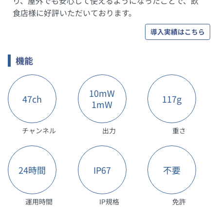
り、屋外でも安心して使えるようになったことで、飲
食店様に好評いただいております。
導入実績はこちら
機能
10mW
47ch
117g
1mW
チャンネル
出力
重さ
24時間
IP67
不要
運用時間
IP規格
免許