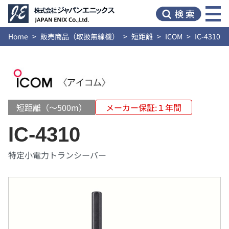
Home
販売商品（取扱無線機）
短距離
ICOM
IC-4310
短距離（～500m）
メーカー保証:１年間
IC-4310
特定小電力トランシーバー