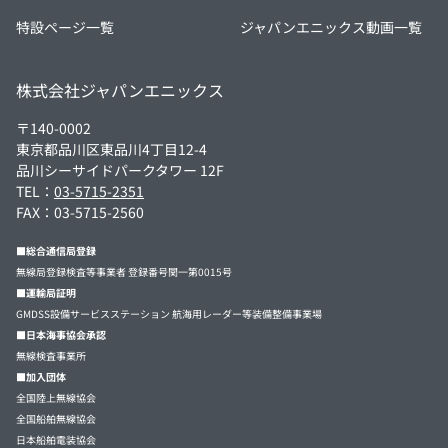
特設ページ一覧
ジャパンエニックス動画一覧
株式会社ジャパンエニックス
〒140-0002
東京都品川区東品川4丁目12-4
品川シーサイドパークタワー 12F
TEL：
03-5715-2351
FAX：03-5715-2560
■総合通信局登録
無線局登録検査等事業者 登録番号関一第0015号
■運輸局証明
GMDSS設備サービスステーション 航海用レーダー等装備整備事業場
■日本海事協会承認
無線検査事業所
■加入団体
全国陸上無線協会
全国船舶無線協会
日本船舶電装協会