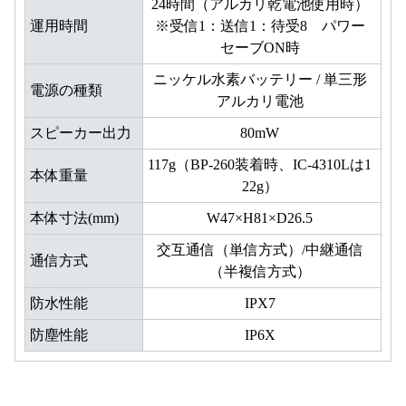
24時間（アルカリ乾電池使用時）
運用時間
※受信1：送信1：待受8 パワー
セーブON時
ニッケル水素バッテリー / 単三形
電源の種類
アルカリ電池
スピーカー出力
80mW
117g（BP-260装着時、IC-4310Lは1
本体重量
22g）
本体寸法(mm)
W47×H81×D26.5
交互通信（単信方式）/中継通信
通信方式
（半複信方式）
防水性能
IPX7
防塵性能
IP6X