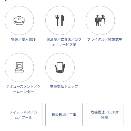
警備／要人警護
居酒屋／飲食店／カフ
ブライダル／結婚式場
ェ／サービス業
アミューズメント／ゲ
携帯電話ショップ
ームセンター
フィットネス／ジ
危機管理／BCP対
建設現場／工事
ム／プール
策用