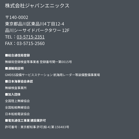
株式会社ジャパンエニックス
〒140-0002
東京都品川区東品川4丁目12-4
品川シーサイドパークタワー 12F
TEL：
03-5715-2351
FAX：03-5715-2560
■総合通信局登録
無線局登録検査等事業者 登録番号関一第0015号
■運輸局証明
GMDSS設備サービスステーション 航海用レーダー等装備整備事業場
■日本海事協会承認
無線検査事業所
■加入団体
全国陸上無線協会
全国船舶無線協会
日本船舶電装協会
■電気通信工事業 建設業許可
許可番号：東京都知事 許可(般-4) 第 156483号