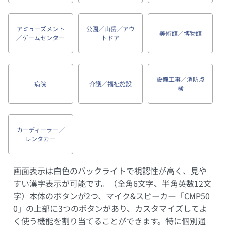
アミューズメント
公園／山岳／アウ
美術館／博物館
／ゲームセンター
トドア
設備工事／消防点
病院
介護／福祉施設
検
カーディーラー／
レンタカー
画面表示は白色のバックライトで視認性が高く、見や
すい漢字表示が可能です。（全角6文字、半角英数12文
字）本体のボタンが2つ、マイク&スピーカー「CMP50
0」の上部に3つのボタンがあり、カスタマイズしてよ
く使う機能を割り当てることができます。特に個別通