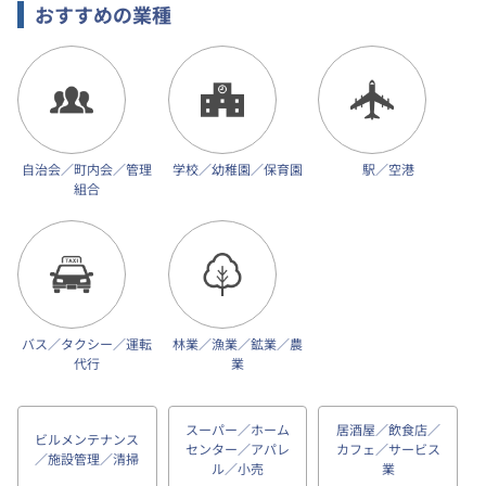
おすすめの業種
自治会／町内会／管理
学校／幼稚園／保育園
駅／空港
組合
バス／タクシー／運転
林業／漁業／鉱業／農
代行
業
スーパー／ホーム
居酒屋／飲食店／
ビルメンテナンス
センター／アパレ
カフェ／サービス
／施設管理／清掃
ル／小売
業