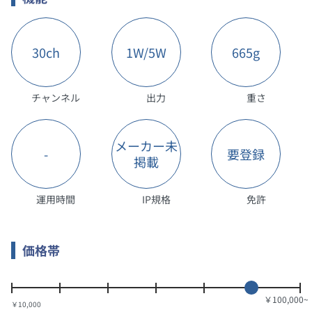
30ch
1W/5W
665g
チャンネル
出力
重さ
メーカー未
-
要登録
掲載
運用時間
IP規格
免許
価格帯
￥10,000