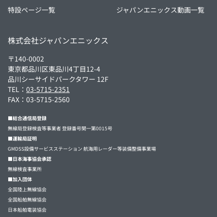
特設ページ一覧
ジャパンエニックス動画一覧
株式会社ジャパンエニックス
〒140-0002
東京都品川区東品川4丁目12-4
品川シーサイドパークタワー 12F
TEL：
03-5715-2351
FAX：03-5715-2560
■総合通信局登録
無線局登録検査等事業者 登録番号関一第0015号
■運輸局証明
GMDSS設備サービスステーション 航海用レーダー等装備整備事業場
■日本海事協会承認
無線検査事業所
■加入団体
全国陸上無線協会
全国船舶無線協会
日本船舶電装協会