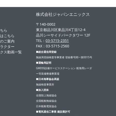
ム
株式会社ジャパンエニックス
〒140-0002
東京都品川区東品川4丁目12-4
こちら
品川シーサイドパークタワー 12F
方はこちら
TEL：
03-5715-2351
集のご案内
FAX：03-5715-2560
ャラクター
ックス動画一覧
■総合通信局登録
無線局登録検査等事業者 登録番号関一第0015号
■運輸局証明
GMDSS設備サービスステーション 航海用レーダ
ー等装備整備事業場
■日本海事協会承認
無線検査事業所
■加入団体
全国陸上無線協会
全国船舶無線協会
日本船舶電装協会
■電気通信工事業 建設業許可