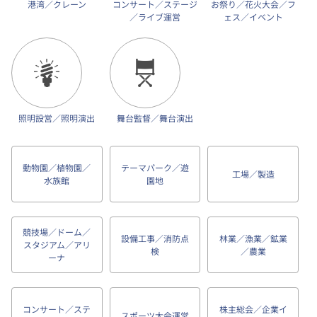
港湾／クレーン
コンサート／ステージ
お祭り／花火大会／フ
／ライブ運営
ェス／イベント
照明設営／照明演出
舞台監督／舞台演出
動物園／植物園／
テーマパーク／遊
工場／製造
水族館
園地
競技場／ドーム／
設備工事／消防点
林業／漁業／鉱業
スタジアム／アリ
検
／農業
ーナ
コンサート／ステ
株主総会／企業イ
スポーツ大会運営