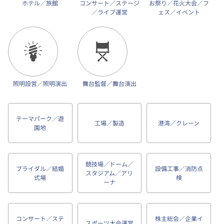
ホテル／旅館
コンサート／ステージ
お祭り／花火大会／フ
／ライブ運営
ェス／イベント
照明設営／照明演出
舞台監督／舞台演出
テーマパーク／遊
工場／製造
港湾／クレーン
園地
競技場／ドーム／
ブライダル／結婚
設備工事／消防点
スタジアム／アリ
式場
検
ーナ
コンサート／ステ
株主総会／企業イ
スポーツ大会運営