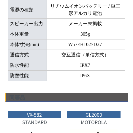
リチウムイオンバッテリー / 単三
電源の種類
形アルカリ電池
スピーカー出力
メーカー未掲載
本体重量
305g
本体寸法(mm)
W57×H102×D37
通信方式
交互通信（単信方式）
防水性能
IPX7
防塵性能
IP6X
同等品
VX-582
GL2000
STANDARD
MOTOROLA