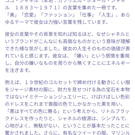
ココ・シャネル（本名：ガブリエル・ボヌール・シャネ
ル １８８３～１９７１）の言葉を集めた一冊です。
「美」「恋愛」「ファッション」「仕事」「人生」、あら
ゆるテーマで彼女は力強い言葉を残しています。
彼女の言葉やその背景を知れば知るほど、なぜシャネルと
いうブランドがこんなにも高価なものかという意味が理解
できた様な気がしました。彼女の人生そのものの価値が表
れていると感じます。彼女は、「嫌い」という感情を重視
し、自分の嫌いなものを周りから無くすことにエネルギー
を注ぎます。
例えば、１９世紀のコルセットで締め付ける動きにくい服
をジャージ素材の服に、財力を見せつける為の宝石を本物
ではないイミテーションジュエリーに、けばけばしい色彩
のドレスをこれまで喪服の色でしかなかった黒を用い、
「黒はすべての色に勝る」という考えから、リトルブラッ
クドレスを作ったりと、シャネルの根源は、シンプルで、
心地がよく、無駄がない、ということが基本だったことに
驚かされました。さらに、有名なツイードの服、マリンル