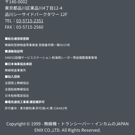
〒140-0002
東京都品川区東品川4丁目12-4
品川シーサイドパークタワー 12F
TEL：
03-5715-2351
FAX：03-5715-2560
■総合通信局登録
無線局登録検査等事業者 登録番号関一第0015号
■運輸局証明
GMDSS設備サービスステーション 航海用レーダー等装備整備事業場
■日本海事協会承認
無線検査事業所
■加入団体
全国陸上無線協会
全国船舶無線協会
日本船舶電装協会
■電気通信工事業 建設業許可
許可番号：東京都知事 許可(般-4) 第 156483号
Copyright © 1999 -
無線機・トランシーバー・インカムのJAPAN
ENIX CO.,LTD.
All Rights Reserved.