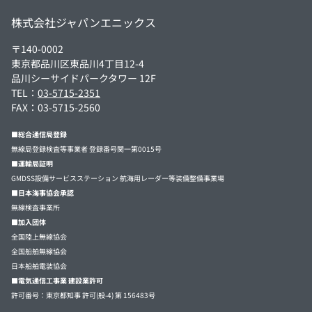
株式会社ジャパンエニックス
〒140-0002
東京都品川区東品川4丁目12-4
品川シーサイドパークタワー 12F
TEL：
03-5715-2351
FAX：03-5715-2560
■総合通信局登録
無線局登録検査等事業者 登録番号関一第0015号
■運輸局証明
GMDSS設備サービスステーション 航海用レーダー等装備整備事業場
■日本海事協会承認
無線検査事業所
■加入団体
全国陸上無線協会
全国船舶無線協会
日本船舶電装協会
■電気通信工事業 建設業許可
許可番号：東京都知事 許可(般-4) 第 156483号