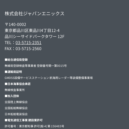
株式会社ジャパンエニックス
〒140-0002
東京都品川区東品川4丁目12-4
品川シーサイドパークタワー 12F
TEL：
03-5715-2351
FAX：03-5715-2560
■総合通信局登録
無線局登録検査等事業者 登録番号関一第0015号
■運輸局証明
GMDSS設備サービスステーション 航海用レーダー等装備整備事業場
■日本海事協会承認
無線検査事業所
■加入団体
全国陸上無線協会
全国船舶無線協会
日本船舶電装協会
■電気通信工事業 建設業許可
許可番号：東京都知事 許可(般-4) 第 156483号