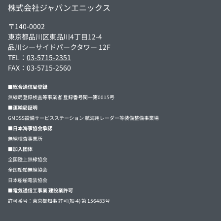
株式会社ジャパンエニックス
〒140-0002
東京都品川区東品川4丁目12-4
品川シーサイドパークタワー 12F
TEL：
03-5715-2351
FAX：03-5715-2560
■総合通信局登録
無線局登録検査等事業者 登録番号関一第0015号
■運輸局証明
GMDSS設備サービスステーション 航海用レーダー等装備整備事業場
■日本海事協会承認
無線検査事業所
■加入団体
全国陸上無線協会
全国船舶無線協会
日本船舶電装協会
■電気通信工事業 建設業許可
許可番号：東京都知事 許可(般-4) 第 156483号