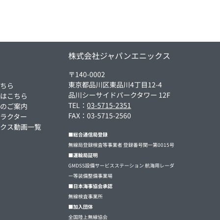
ム
株式会社ジャパンエニックス
〒140-0002
東京都品川区東品川4丁目12-4
こちら
品川シーサイドパークタワー 12F
方はこちら
TEL：
03-5715-2351
集のご案内
FAX：03-5715-2560
ラクター
ックス動画一覧
■総合通信局登録
無線局登録検査等事業者 登録番号関一第0015号
■運輸局証明
GMDSS設備サービスステーション 航海用レーダ
ー等装備整備事業場
■日本海事協会承認
無線検査事業所
■加入団体
全国陸上無線協会