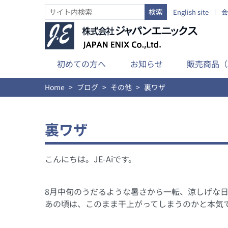
English site
会
初めての方へ
お知らせ
販売商品（
Home
ブログ
その他
裏ワザ
裏ワザ
こんにちは。JE-Aiです。
8月中旬のうだるような暑さから一転、涼しげな
あの頃は、このまま干上がってしまうのかと本気