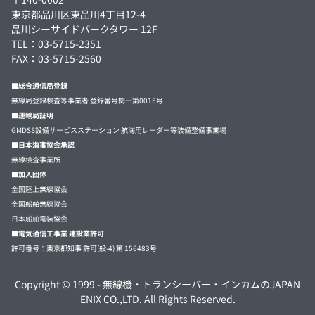
東京都品川区東品川4丁目12-4
品川シーサイドパークタワー 12F
TEL：
03-5715-2351
FAX：03-5715-2560
■総合通信局登録
無線局登録検査等事業者 登録番号関一第0015号
■運輸局証明
GMDSS設備サービスステーション 航海用レーダー等装備整備事業場
■日本海事協会承認
無線検査事業所
■加入団体
全国陸上無線協会
全国船舶無線協会
日本船舶電装協会
■電気通信工事業 建設業許可
許可番号：東京都知事 許可(般-4) 第 156483号
Copyright © 1999 -
無線機・トランシーバー・インカムのJAPAN
ENIX CO.,LTD.
All Rights Reserved.