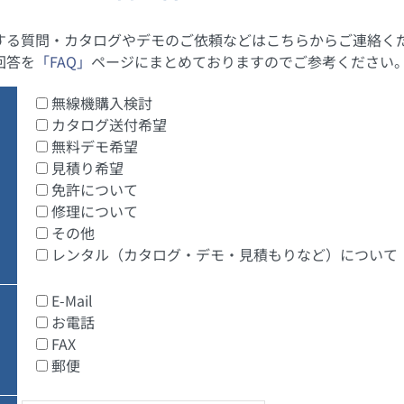
する質問・カタログやデモのご依頼などはこちらからご連絡く
回答を
「FAQ」
ページにまとめておりますのでご参考ください
無線機購入検討
カタログ送付希望
無料デモ希望
見積り希望
免許について
修理について
その他
レンタル（カタログ・デモ・見積もりなど）について
E-Mail
お電話
FAX
郵便