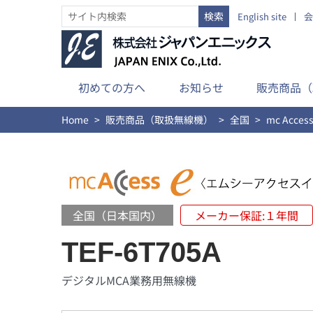
English site
会
初めての方へ
お知らせ
販売商品（
Home
販売商品（取扱無線機）
全国
mc Access
全国（日本国内）
メーカー保証:１年間
TEF-6T705A
デジタルMCA業務用無線機