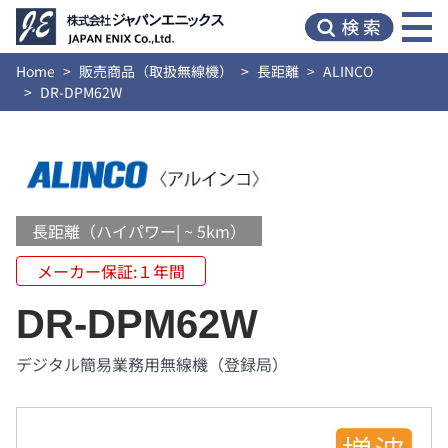
Home
販売商品（取扱無線機）
長距離
ALINCO
DR-DPM62W
長距離（ハイパワー| ~ 5km）
メーカー保証:１年間
DR-DPM62W
デジタル簡易業務用無線機（登録局）