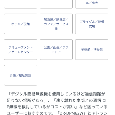
ル／小売
居酒屋／飲食店／
ブライダル／結婚
ホテル／旅館
カフェ／サービス
式場
業
アミューズメント
公園／山岳／アウ
美術館／博物館
／ゲームセンター
トドア
介護／福祉施設
「デジタル簡易無線機を使用しているけど通信距離が
足りない場所がある」、「遠く離れた本部との通信にI
P無線を検討しているがコストが高い」など困っている
ユーザーにおすすめです。「DR-DPM62W」とIPトラン