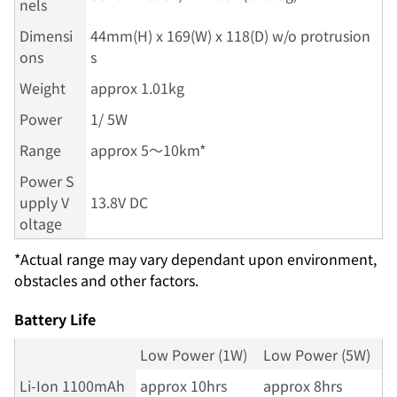
nels
Dimensi
44mm(H) x 169(W) x 118(D) w/o protrusion
ons
s
Weight
approx 1.01kg
Power
1/ 5W
Range
approx 5～10km*
Power S
upply V
13.8V DC
oltage
*Actual range may vary dependant upon environment,
obstacles and other factors.
Battery Life
Low Power (1W)
Low Power (5W)
Li-Ion 1100mAh
approx 10hrs
approx 8hrs