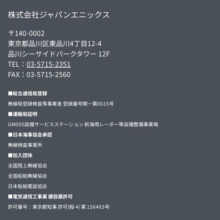
株式会社ジャパンエニックス
〒140-0002
東京都品川区東品川4丁目12-4
品川シーサイドパークタワー 12F
TEL：
03-5715-2351
FAX：03-5715-2560
■総合通信局登録
無線局登録検査等事業者 登録番号関一第0015号
■運輸局証明
GMDSS設備サービスステーション 航海用レーダー等装備整備事業場
■日本海事協会承認
無線検査事業所
■加入団体
全国陸上無線協会
全国船舶無線協会
日本船舶電装協会
■電気通信工事業 建設業許可
許可番号：東京都知事 許可(般-4) 第 156483号