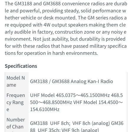
The GM3188 and GM3688 convenience radios are durab
le and powerful, providing steady, solid performance w
hether vehicle or desk mounted. The GM series radios a
re equipped with 4W output speakers making them cle
arly audible in factory, construction zone or any noisy e
nvironment. Not just aubility, but durability is provided
for with these radios that have passed military specifica
tions for operation in harsh environments.
Specifications
Model N
GM3188 / GM3688 Analog Kan-I Radio
ame
Frequen
UHF Model 465.0375～465.1500MHz 468.5
cy Rang
500～468.8500MHz VHF Model 154.4500～
e
154.6100MHz
Number
GM3188 UHF 8ch; VHF 8ch (analog) GM36
of Chan
88 UHF 35ch; VHF 9ch (analog)