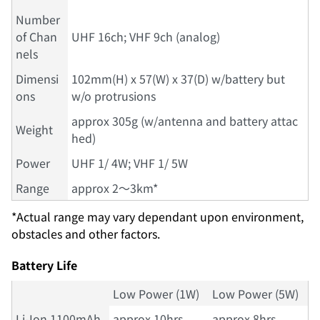
Number
of Chan
UHF 16ch; VHF 9ch (analog)
nels
Dimensi
102mm(H) x 57(W) x 37(D) w/battery but
ons
w/o protrusions
approx 305g (w/antenna and battery attac
Weight
hed)
Power
UHF 1/ 4W; VHF 1/ 5W
Range
approx 2～3km*
*Actual range may vary dependant upon environment,
obstacles and other factors.
Battery Life
Low Power (1W)
Low Power (5W)
Li-Ion 1100mAh
approx 10hrs
approx 8hrs