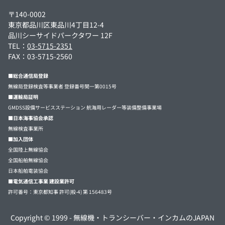
〒140-0002
東京都品川区東品川4丁目12-4
品川シーサイドパークタワー 12F
TEL：
03-5715-2351
FAX：03-5715-2560
■総合通信局登録
無線局登録検査等事業者 登録番号関一第0015号
■運輸局証明
GMDSS設備サービスステーション 航海用レーダー等装備整備事業場
■日本海事協会承認
無線検査事業所
■加入団体
全国陸上無線協会
全国船舶無線協会
日本船舶電装協会
■電気通信工事業 建設業許可
許可番号：東京都知事 許可(般-4) 第 156483号
Copyright © 1999 -
無線機・トランシーバー・インカムのJAPAN