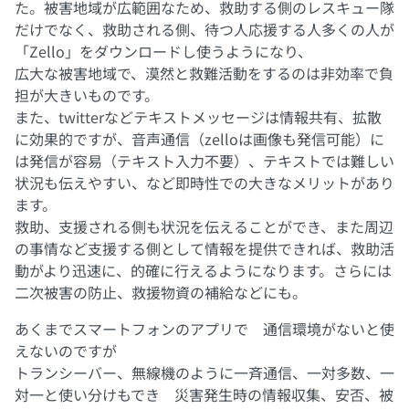
た。被害地域が広範囲なため、救助する側のレスキュー隊
だけでなく、救助される側、待つ人応援する人多くの人が
「Zello」をダウンロードし使うようになり、
広大な被害地域で、漠然と救難活動をするのは非効率で負
担が大きいものです。
また、twitterなどテキストメッセージは情報共有、拡散
に効果的ですが、音声通信（zelloは画像も発信可能）に
は発信が容易（テキスト入力不要）、テキストでは難しい
状況も伝えやすい、など即時性での大きなメリットがあり
ます。
救助、支援される側も状況を伝えることができ、また周辺
の事情など支援する側として情報を提供できれば、救助活
動がより迅速に、的確に行えるようになります。さらには
二次被害の防止、救援物資の補給などにも。
あくまでスマートフォンのアプリで 通信環境がないと使
えないのですが
トランシーバー、無線機のように一斉通信、一対多数、一
対一と使い分けもでき 災害発生時の情報収集、安否、被