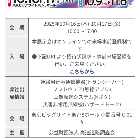
2025年10月16日(木)-10月17日(金)
会 期
10:00～17:00
本展示会はオンラインでの来場事前登録制で
す。
入 場
●下記URLより招待状請求・事前来場登録を
行い、ご来場ください。
こちらから
連絡用音声通信機器(トランシーバー)
弊社出
ソフトウェア(無線アプリ)
展情報
画像転送システム(Nポケ)
災害非常用無線機(ハザードトーク)
東京ビッグサイト東7･8ホール 小間番号 C-01
会 場
9
主 催
公益財団法人 高速道路調査会