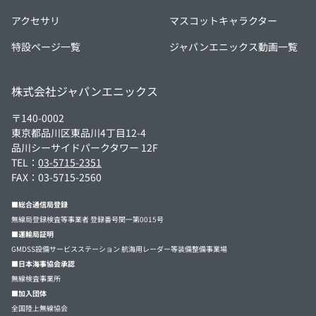
アクセサリ
マスコットキャラクター
特設ページ一覧
ジャパンエニックス動画一覧
株式会社ジャパンエニックス
〒140-0002
東京都品川区東品川4丁目12-4
品川シーサイドパークタワー 12F
TEL：
03-5715-2351
FAX：03-5715-2560
■総合通信局登録
無線局登録検査等事業者 登録番号関一第0015号
■運輸局証明
GMDSS設備サービスステーション 航海用レーダー等装備整備事業場
■日本海事協会承認
無線検査事業所
■加入団体
全国陸上無線協会