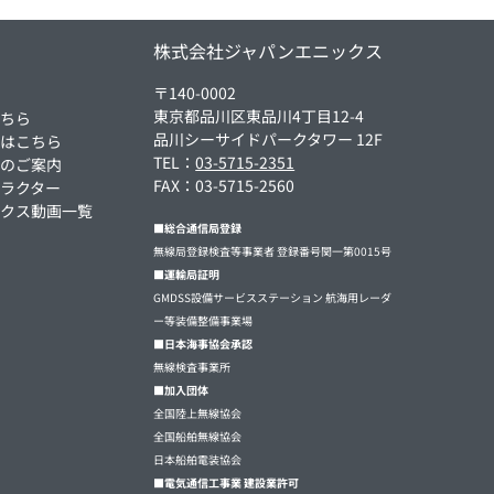
ム
株式会社ジャパンエニックス
〒140-0002
東京都品川区東品川4丁目12-4
こちら
品川シーサイドパークタワー 12F
方はこちら
TEL：
03-5715-2351
集のご案内
FAX：03-5715-2560
ラクター
ックス動画一覧
■総合通信局登録
無線局登録検査等事業者 登録番号関一第0015号
■運輸局証明
GMDSS設備サービスステーション 航海用レーダ
ー等装備整備事業場
■日本海事協会承認
無線検査事業所
■加入団体
全国陸上無線協会
全国船舶無線協会
日本船舶電装協会
■電気通信工事業 建設業許可