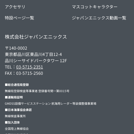
アクセサリ
マスコットキャラクター
特設ページ一覧
ジャパンエニックス動画一覧
株式会社ジャパンエニックス
〒140-0002
東京都品川区東品川4丁目12-4
品川シーサイドパークタワー 12F
TEL：
03-5715-2351
FAX：03-5715-2560
■総合通信局登録
無線局登録検査等事業者 登録番号関一第0015号
■運輸局証明
GMDSS設備サービスステーション 航海用レーダー等装備整備事業場
■日本海事協会承認
無線検査事業所
■加入団体
全国陸上無線協会