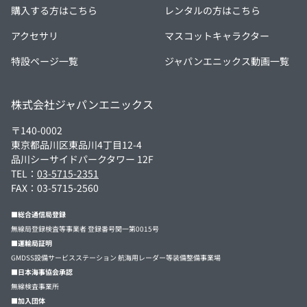
購入する方はこちら
レンタルの方はこちら
アクセサリ
マスコットキャラクター
特設ページ一覧
ジャパンエニックス動画一覧
株式会社ジャパンエニックス
〒140-0002
東京都品川区東品川4丁目12-4
品川シーサイドパークタワー 12F
TEL：
03-5715-2351
FAX：03-5715-2560
■総合通信局登録
無線局登録検査等事業者 登録番号関一第0015号
■運輸局証明
GMDSS設備サービスステーション 航海用レーダー等装備整備事業場
■日本海事協会承認
無線検査事業所
■加入団体