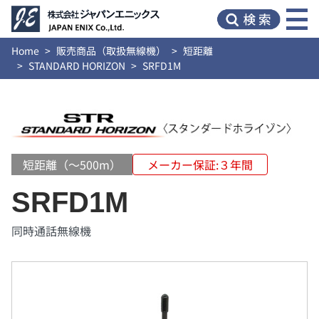
Home
販売商品（取扱無線機）
短距離
STANDARD HORIZON
SRFD1M
短距離（～500m）
メーカー保証:３年間
SRFD1M
同時通話無線機