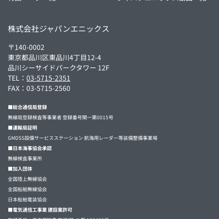
株式会社ジャパンエニックス
〒140-0002
東京都品川区東品川4丁目12-4
品川シーサイドパークタワー 12F
TEL：
03-5715-2351
FAX：03-5715-2560
■総合通信局登録
無線局登録検査等事業者 登録番号関一第0015号
■運輸局証明
GMDSS設備サービスステーション 航海用レーダー等装備整備事業場
■日本海事協会承認
無線検査事業所
■加入団体
全国陸上無線協会
全国船舶無線協会
日本船舶電装協会
■電気通信工事業 建設業許可