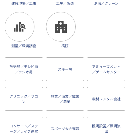
建設現場／工事
工場／製造
港湾／クレーン
測量／環境調査
病院
放送局／テレビ局
アミューズメント
スキー場
／ラジオ局
／ゲームセンター
クリニック／サロ
林業／漁業／鉱業
機材レンタル会社
ン
／農業
コンサート／ステ
照明設営／照明演
スポーツ大会運営
ージ／ライブ運営
出