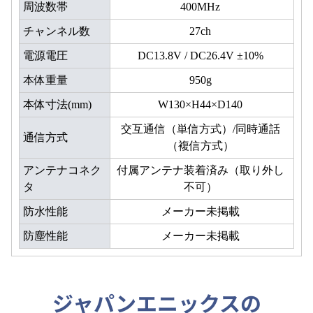
周波数帯
400MHz
チャンネル数
27ch
電源電圧
DC13.8V / DC26.4V ±10%
本体重量
950g
本体寸法(mm)
W130×H44×D140
交互通信（単信方式）/同時通話
通信方式
（複信方式）
アンテナコネク
付属アンテナ装着済み（取り外し
タ
不可）
防水性能
メーカー未掲載
防塵性能
メーカー未掲載
ジャパンエニックスの