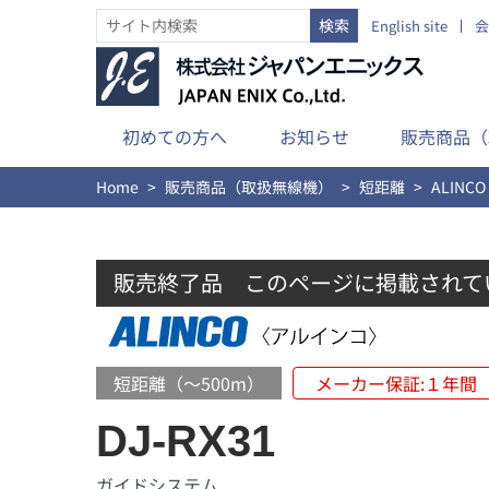
English site
会
初めての方へ
お知らせ
販売商品（
Home
販売商品（取扱無線機）
短距離
ALINCO
販売終了品 このページに掲載されて
短距離（～500m）
メーカー保証:１年間
DJ-RX31
ガイドシステム