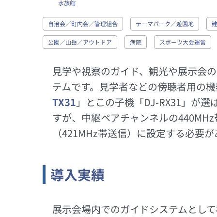
水族館
自治会／町内会／管理組合
テーマパーク／遊園地
公園／山岳／アウトドア
病院
スポーツ大会運営
見学や視察のガイド、観光や展示会の
テムです。見学者などの傍聴者用の機
TX31
」とこの子機「DJ-RX31」が
すが、中継ペアチャンネルの440M
（421MHz帯送信）に設定する必要
導入実績
展示会場内でのガイドシステムとして