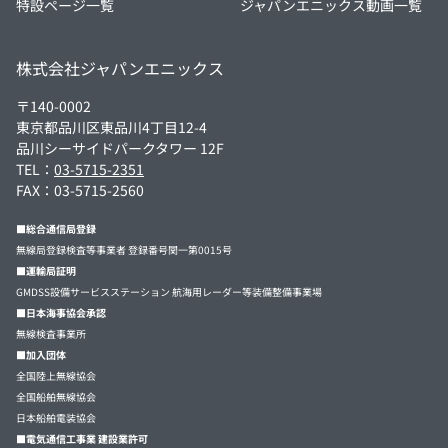
特設ページ一覧
ジャパンエニックス動画一覧
株式会社ジャパンエニックス
〒140-0002
東京都品川区東品川4丁目12-4
品川シーサイドパークタワー 12F
TEL：
03-5715-2351
FAX：03-5715-2560
■総合通信局登録
無線局登録検査等事業者 登録番号関一第0015号
■運輸局証明
GMDSS設備サービスステーション 航海用レーダー等装備整備事業場
■日本海事協会承認
無線検査事業所
■加入団体
全国陸上無線協会
全国船舶無線協会
日本船舶電装協会
■電気通信工事業 建設業許可